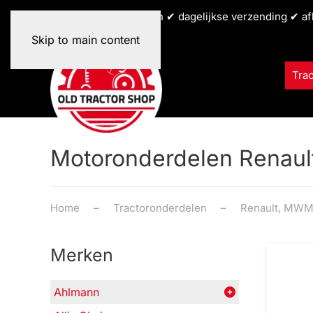
✔ alle tractormerken ✔ dagelijkse verzending ✔ af
Skip to main content
Tra
Motoronderdelen Renaul
Home
Tractoronderdelen
Renault, MWM,
Merken
Ahlmann