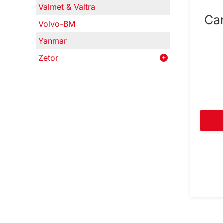
Valmet & Valtra
Car
Volvo-BM
Yanmar
Zetor