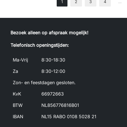
1
2
3
4
…
Bezoek alleen op afspraak mogelijk!
Telefonisch openingstijden:
Ma-Vrij
8:30-18:30
Za
8:30-12:00
Zon- en feestdagen gesloten.
KvK
66972663
BTW
NL856776816B01
IBAN
NL15 RABO 0108 5028 21