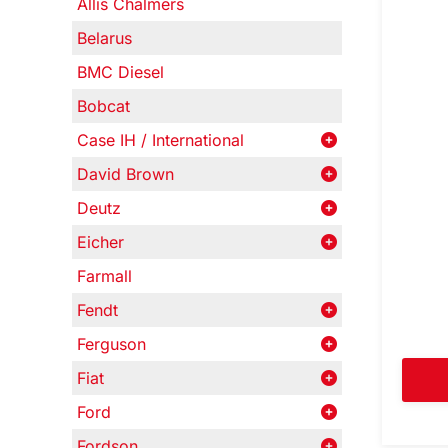
Allis Chalmers
Belarus
BMC Diesel
Bobcat
Case IH / International
David Brown
Deutz
Eicher
Farmall
Fendt
Ferguson
Fiat
Ford
Fordson