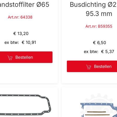
andstoffilter Ø65
Busdichting Ø2
95.3 mm
Art.nr: 64338
Art.nr: B59355
€ 13,20
ex btw: € 10,91
€ 6,50
ex btw: € 5,37
Bestellen
Bestellen