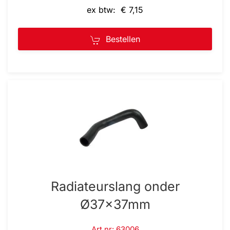
ex btw: € 7,15
Bestellen
Radiateurslang onder
Ø37x37mm
Art.nr: 63006