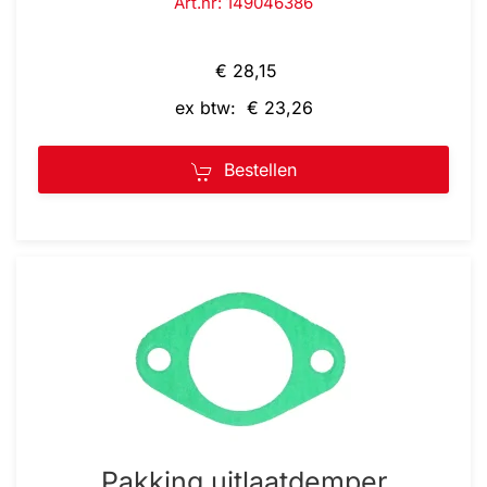
Art.nr: 149046386
€ 28,15
ex btw: € 23,26
Bestellen
Pakking uitlaatdemper