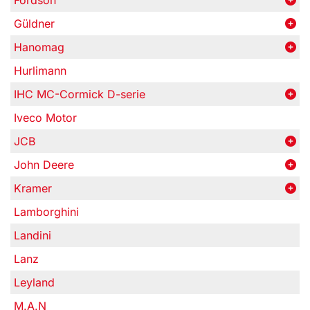
Fordson
Güldner
Hanomag
Hurlimann
IHC MC-Cormick D-serie
Iveco Motor
JCB
John Deere
Kramer
Lamborghini
Landini
Lanz
Leyland
M.A.N