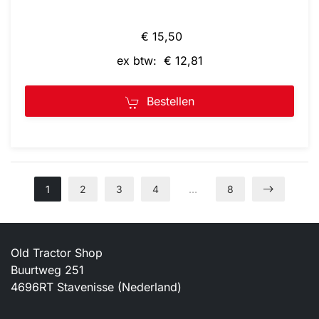
€ 15,50
ex btw: € 12,81
Bestellen
1
2
3
4
…
8
Old Tractor Shop
Buurtweg 251
4696RT Stavenisse (Nederland)