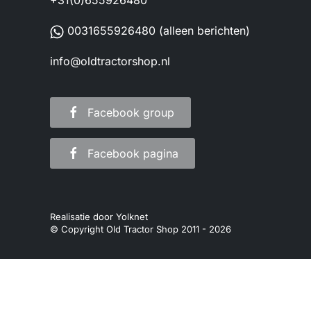
+31(0)655926480
0031655926480
(alleen berichten)
info@oldtractorshop.nl
Facebook group
Facebook pagina
Realisatie door
Yolknet
© Copyright Old Tractor Shop 2011 -
2026