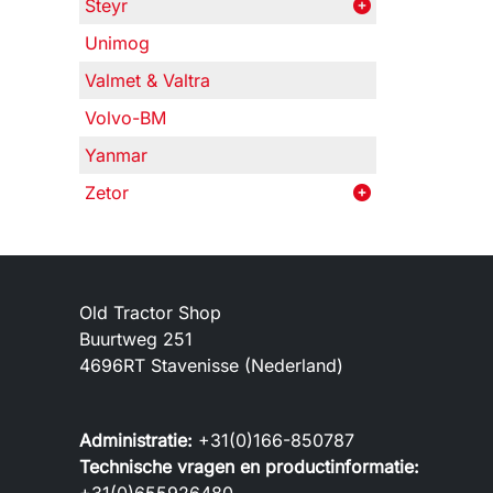
Steyr
Unimog
Valmet & Valtra
Volvo-BM
Yanmar
Zetor
Old Tractor Shop
Buurtweg 251
4696RT Stavenisse (Nederland)
Administratie:
+31(0)166-850787
Technische vragen en productinformatie: