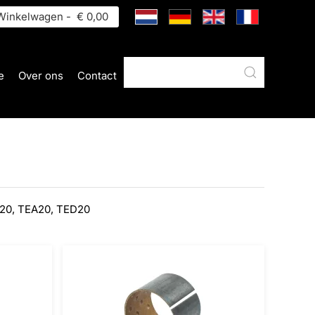
inkelwagen -
€ 0,00
e
Over ons
Contact
E20, TEA20, TED20