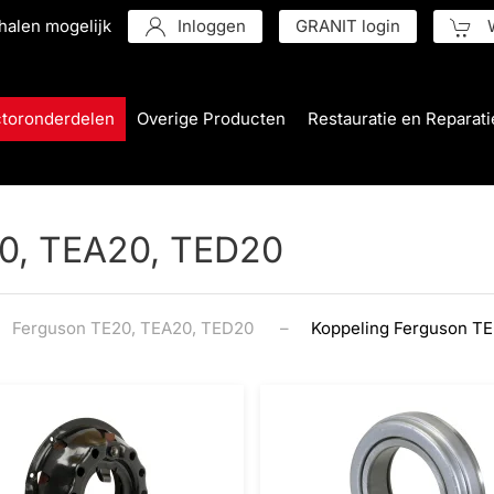
halen mogelijk
Inloggen
GRANIT login
W
ctoronderdelen
Overige Producten
Restauratie en Reparati
20, TEA20, TED20
Ferguson TE20, TEA20, TED20
Koppeling Ferguson T