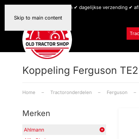
✔ alle tractormerken ✔ dagelijkse verzending ✔ af
Skip to main content
Tra
Koppeling Ferguson TE
Home
Tractoronderdelen
Ferguson
Merken
Ahlmann