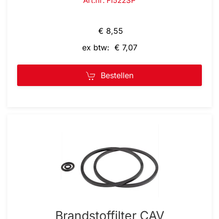
Art.nr: FI522SP
€ 8,55
ex btw: € 7,07
Bestellen
Brandstoffilter CAV