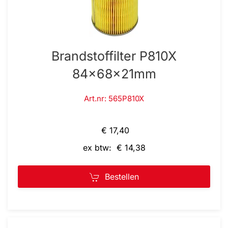
Brandstoffilter P810X
84x68x21mm
Art.nr: 565P810X
€ 17,40
ex btw: € 14,38
Bestellen