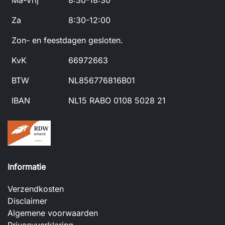
Ma-Vrij
8:30-18:30
Za
8:30-12:00
Zon- en feestdagen gesloten.
KvK
66972663
BTW
NL856776816B01
IBAN
NL15 RABO 0108 5028 21
Informatie
Verzendkosten
Disclaimer
Algemene voorwaarden