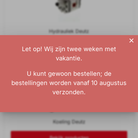
Hydrauliek Deutz
×
Bekijk producten
Let op! Wij zijn twee weken met
vakantie.
U kunt gewoon bestellen; de
bestellingen worden vanaf 10 augustus
verzonden.
Koeling Deutz
Bekijk producten