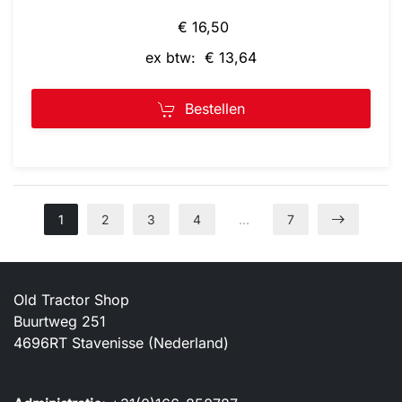
€ 16,50
ex btw: € 13,64
Bestellen
1
2
3
4
…
7
Old Tractor Shop
Buurtweg 251
4696RT Stavenisse (Nederland)