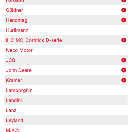
Fordson
Güldner
Hanomag
Hurlimann
IHC MC-Cormick D-serie
Iveco Motor
JCB
John Deere
Kramer
Lamborghini
Landini
Lanz
Leyland
M.A.N