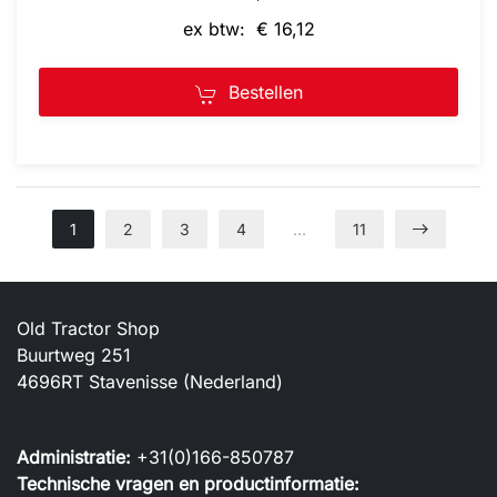
ex btw: € 16,12
Bestellen
1
2
3
4
…
11
Old Tractor Shop
Buurtweg 251
4696RT Stavenisse (Nederland)
Administratie:
+31(0)166-850787
Technische vragen en productinformatie: