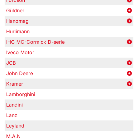
Fordson
Güldner
Hanomag
Hurlimann
IHC MC-Cormick D-serie
Iveco Motor
JCB
John Deere
Kramer
Lamborghini
Landini
Lanz
Leyland
M.A.N