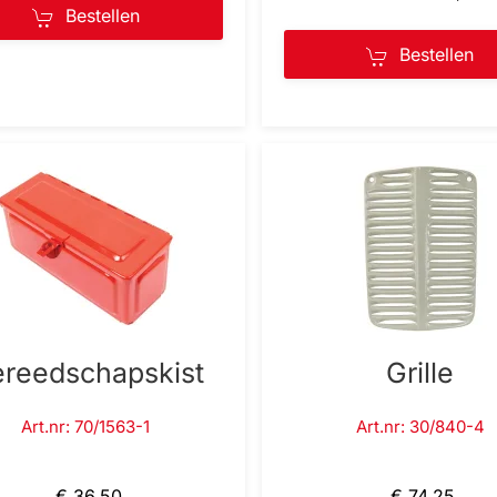
Bestellen
Bestellen
reedschapskist
Grille
Art.nr: 70/1563-1
Art.nr: 30/840-4
€ 36,50
€ 74,25