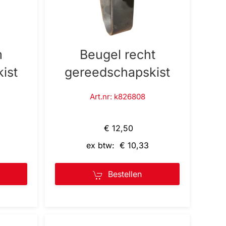
m
Beugel recht
ist
gereedschapskist
Art.nr: k826808
€ 12,50
ex btw: € 10,33
Bestellen