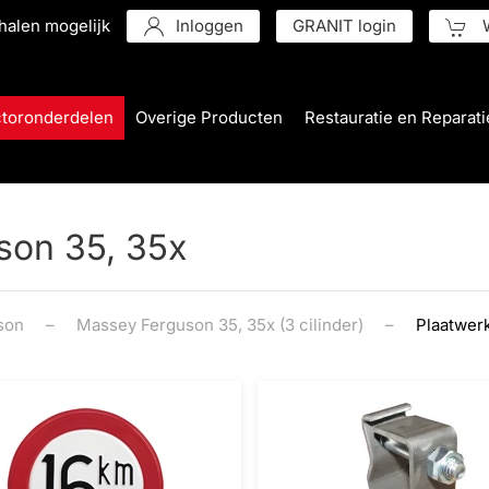
halen mogelijk
Inloggen
GRANIT login
W
ctoronderdelen
Overige Producten
Restauratie en Reparati
son 35, 35x
son
Massey Ferguson 35, 35x (3 cilinder)
Plaatwer