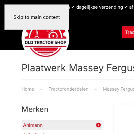
✔ alle tractormerken ✔ dagelijkse verzending ✔ af
Skip to main content
Tra
Plaatwerk Massey Fergu
Home
Tractoronderdelen
Massey Fergu
Merken
Ahlmann