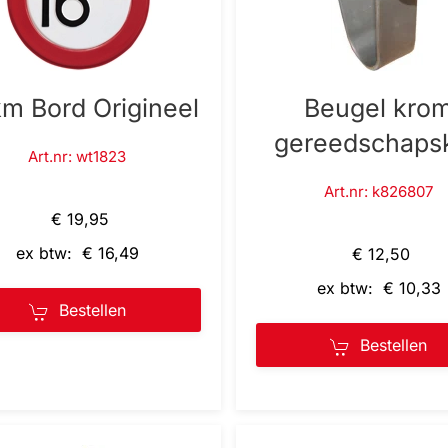
km Bord Origineel
Beugel kro
gereedschapsk
Art.nr: wt1823
Art.nr: k826807
€ 19,95
ex btw: € 16,49
€ 12,50
ex btw: € 10,33
Bestellen
Bestellen