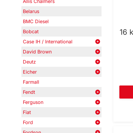
Allis Chalmers
Belarus
BMC Diesel
16 
Bobcat
Case IH / International
David Brown
Deutz
Eicher
Farmall
Fendt
Ferguson
Fiat
Ford
Fordson