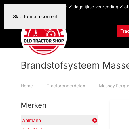
✔ alle tractormerken ✔ dagelijkse verzending ✔ af
Skip to main content
Tra
Brandstofsysteem Masse
Home
Tractoronderdelen
Massey Fergu
Merken
Ahlmann