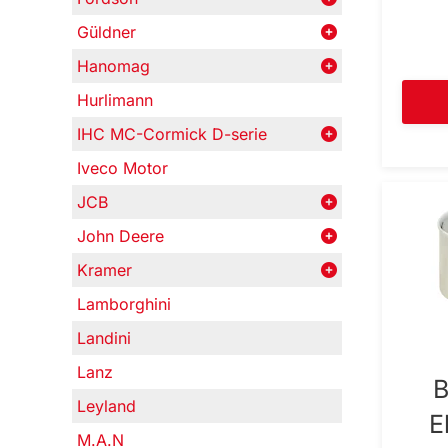
Güldner
Hanomag
Hurlimann
IHC MC-Cormick D-serie
Iveco Motor
JCB
John Deere
Kramer
Lamborghini
Landini
Lanz
B
Leyland
E
M.A.N