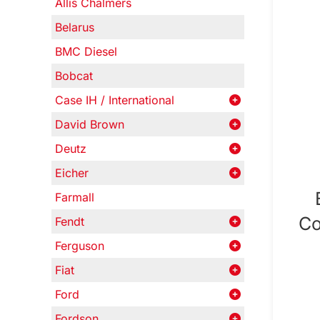
Allis Chalmers
Belarus
BMC Diesel
Bobcat
Case IH / International
David Brown
Deutz
Eicher
Farmall
Co
Fendt
Ferguson
Fiat
Ford
Fordson