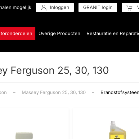
halen mogelijk
Inloggen
GRANIT login
W
ctoronderdelen
Overige Producten
Restauratie en Reparati
y Ferguson 25, 30, 130
son
Massey Ferguson 25, 30, 130
Brandstofsysteem