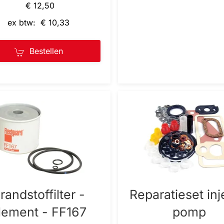
€ 12,50
ex btw: € 10,33
Bestellen
randstoffilter -
Reparatieset inj
lement - FF167
pomp