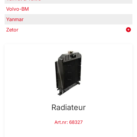
Volvo-BM
Yanmar
Zetor
Radiateur
Art.nr: 68327