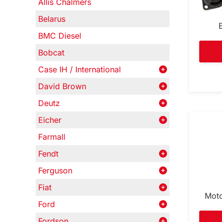
Allis Chalmers
Belarus
BMC Diesel
Bobcat
Case IH / International
David Brown
Deutz
Eicher
Farmall
Fendt
Ferguson
Fiat
Mot
Ford
Fordson