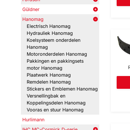
Güldner
Hanomag
Electrisch Hanomag
Hydrauliek Hanomag
Koelsysteem onderdelen
Hanomag
Motoronderdelen Hanomag
Pakkingen en pakkingsets
motor Hanomag
Plaatwerk Hanomag
Remdelen Hanomag
Stickers en Emblemen Hanomag
Versnellingbak en
Koppelingsdelen Hanomag
Vooras en stuur Hanomag
Hurlimann
IHC MC-Cormick D-serie