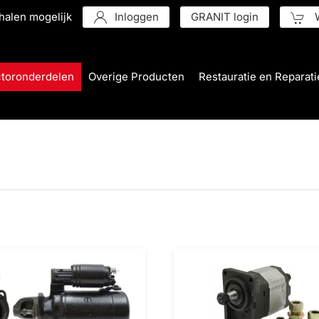
halen mogelijk
Inloggen
GRANIT login
W
ctoronderdelen
Overige Producten
Restauratie en Reparati