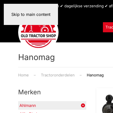
✔ alle tractormerken ✔ dagelijkse verzending ✔ af
Skip to main content
Tra
Hanomag
Home
Tractoronderdelen
Hanomag
Merken
Ahlmann