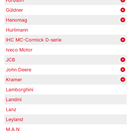
Fordson
Güldner
Hanomag
Hurlimann
IHC MC-Cormick D-serie
Iveco Motor
JCB
John Deere
Kramer
Lamborghini
Landini
Lanz
Leyland
M.A.N