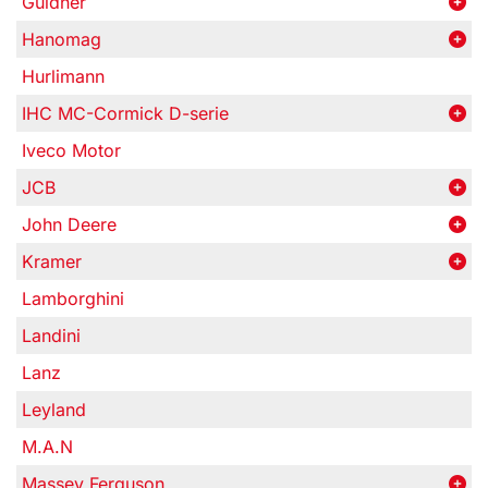
Güldner
Hanomag
Hurlimann
IHC MC-Cormick D-serie
Iveco Motor
JCB
John Deere
Kramer
Lamborghini
Landini
Lanz
Leyland
M.A.N
Massey Ferguson