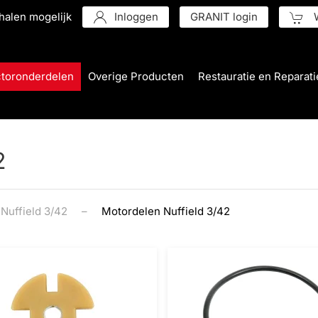
halen mogelijk
Inloggen
GRANIT login
W
ctoronderdelen
Overige Producten
Restauratie en Reparati
2
Nuffield 3/42
Motordelen Nuffield 3/42