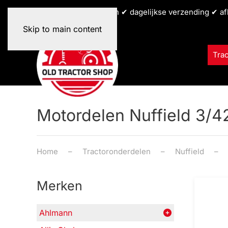
✔ alle tractormerken ✔ dagelijkse verzending ✔ af
Skip to main content
Tra
Motordelen Nuffield 3/4
Home
Tractoronderdelen
Nuffield
Merken
Ahlmann