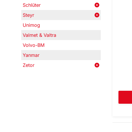
Schlüter
Steyr
Unimog
Valmet & Valtra
Volvo-BM
Yanmar
Zetor