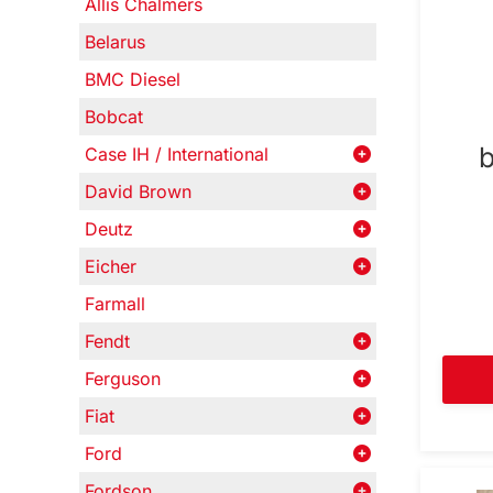
Allis Chalmers
Belarus
BMC Diesel
Bobcat
Case IH / International
David Brown
Deutz
Eicher
Farmall
Fendt
Ferguson
Fiat
Ford
Fordson