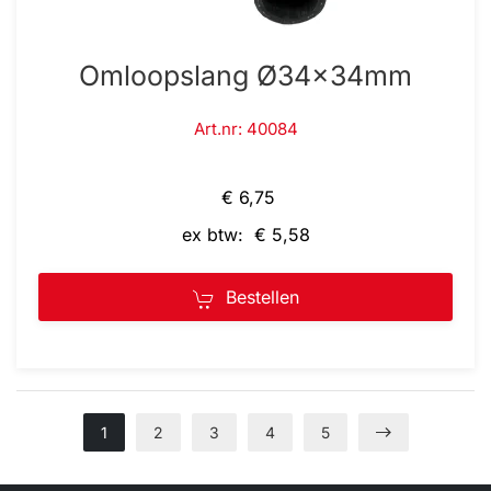
Omloopslang Ø34x34mm
Art.nr: 40084
€ 6,75
ex btw: € 5,58
Bestellen
1
2
3
4
5