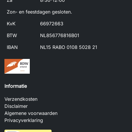
Za
8:30-12:00
Zon- en feestdagen gesloten.
KvK
66972663
BTW
NL856776816B01
IBAN
NL15 RABO 0108 5028 21
Informatie
Verzendkosten
Disclaimer
Algemene voorwaarden
Privacyverklaring