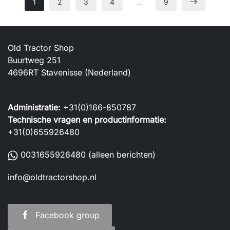
1
2
3
4
…
9
Old Tractor Shop
Buurtweg 251
4696RT Stavenisse (Nederland)
Administratie:
+31(0)166-850787
Technische vragen en productinformatie:
+31(0)655926480
0031655926480
(alleen berichten)
info@oldtractorshop.nl
Facebook group