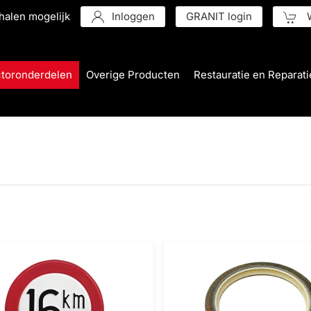
halen mogelijk
Inloggen
GRANIT login
W
ctoronderdelen
Overige Producten
Restauratie en Reparati