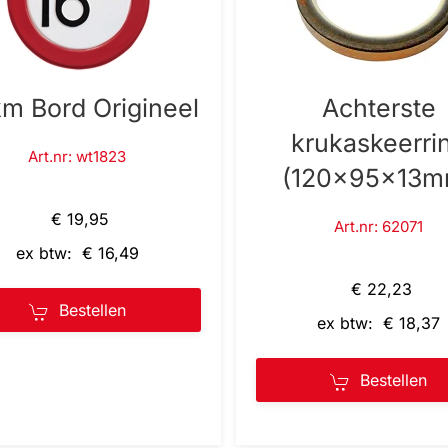
km Bord Origineel
Achterste
krukaskeerri
Art.nr: wt1823
(120x95x13m
€ 19,95
Art.nr: 62071
ex btw: € 16,49
€ 22,23
Bestellen
ex btw: € 18,37
Bestellen