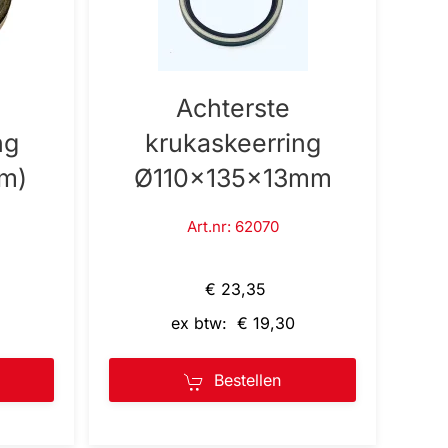
Achterste
ng
krukaskeerring
m)
Ø110x135x13mm
Art.nr: 62070
€ 23,35
ex btw: € 19,30
Bestellen