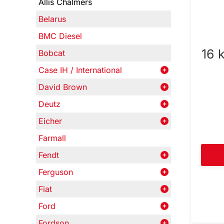
Allis Chalmers
Belarus
BMC Diesel
16 
Bobcat
Case IH / International
David Brown
Deutz
Eicher
Farmall
Fendt
Ferguson
Fiat
Ford
Fordson