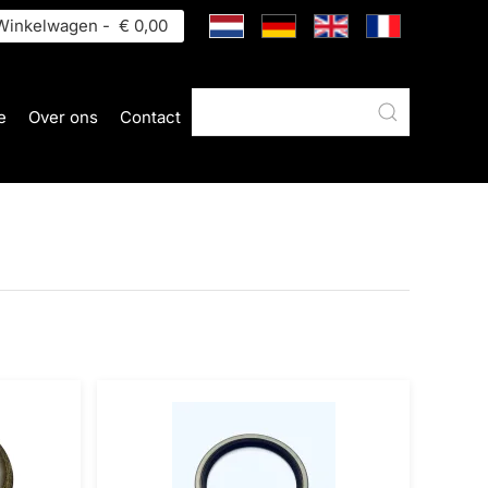
inkelwagen -
€ 0,00
e
Over ons
Contact