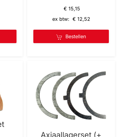
€ 15,15
ex btw: € 12,52
Bestellen
et
Axiaallagerset (+