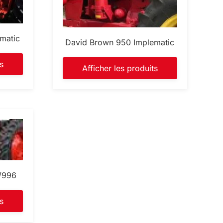
matic
David Brown 950 Implematic
s
Afficher les produits
/996
s