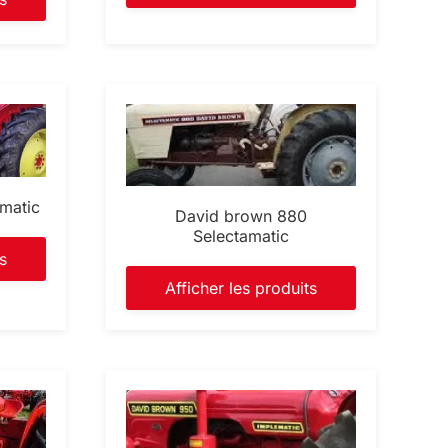
matic
David brown 880
Selectamatic
s
Afficher les produits