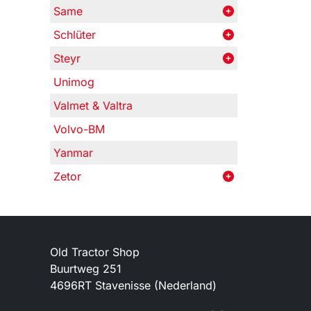
Same
Schlüter
Steyr
Unimog
Valmet & Valtra
Volvo-BM
Yanmar
Zetor
Old Tractor Shop
Buurtweg 251
4696RT Stavenisse (Nederland)