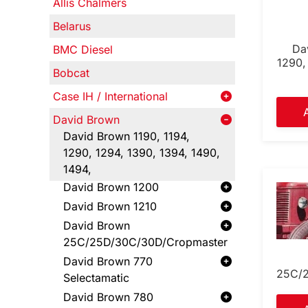
Allis Chalmers
Belarus
Da
BMC Diesel
1290,
Bobcat
Case IH / International
David Brown
David Brown 1190, 1194,
1290, 1294, 1390, 1394, 1490,
1494,
David Brown 1200
David Brown 1210
David Brown
25C/25D/30C/30D/Cropmaster
David Brown 770
25C/2
Selectamatic
David Brown 780