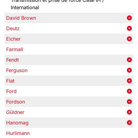
Transmission et prise de force Case IH /
International
David Brown
Deutz
Eicher
Farmall
Fendt
Ferguson
Fiat
Ford
Fordson
Güldner
Hanomag
Hurlimann