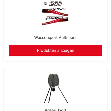
Wassersport Aufkleber
Produkten anzeigen
Wilde Jagd