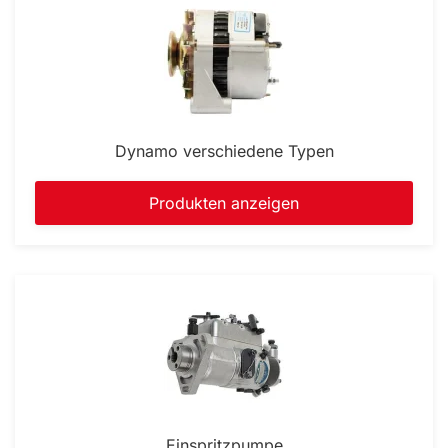
Dynamo verschiedene Typen
Produkten anzeigen
Einspritzpumpe