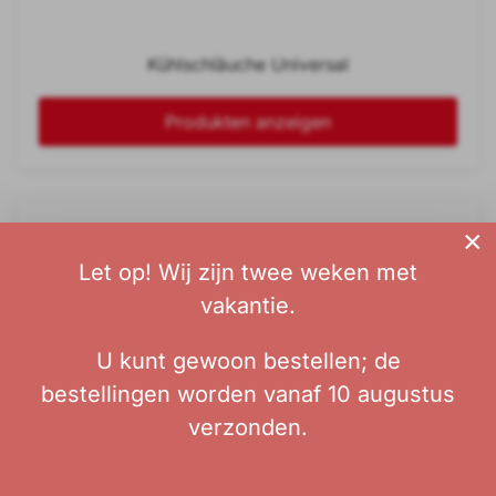
Kühlschläuche Universal
Produkten anzeigen
×
Let op! Wij zijn twee weken met
Kupferring
vakantie.
Produkten anzeigen
U kunt gewoon bestellen; de
bestellingen worden vanaf 10 augustus
verzonden.