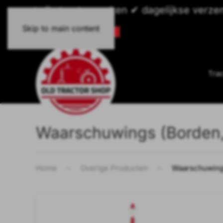
✔ alle tractormerken ✔ dagelijkse verze
Skip to main content
Tra
Waarschuwings (Borden, 
Home
Overige Producten
Waarschuwings