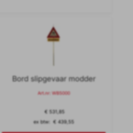
Bord slipgevaar modder
Art.nr: WB5000
€ 531,85
ex btw: € 439,55