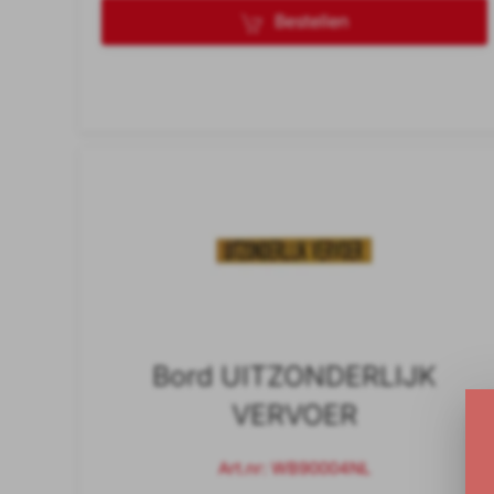
Bestellen
Bord UITZONDERLIJK
VERVOER
Art.nr: WB90004NL