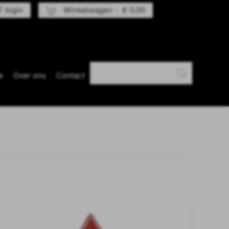
 login
Winkelwagen -
€ 0,00
e
Over ons
Contact