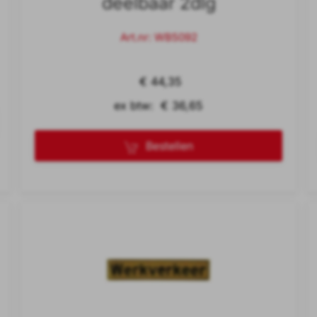
deelbaar 2dlg
Art.nr: WB5092
€ 44,35
ex btw: € 36,65
Bestellen