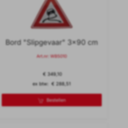
Bord "Slipgevaar" 3x90 cm
Art.nr: WB5010
€ 349,10
ex btw: € 288,51
Bestellen