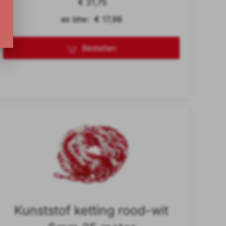
€ 21,75
ex btw: € 17,98
Bestellen
Kunststof ketting rood-wit