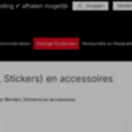
nding ✔ afhalen mogelijk
Inloggen
GRANIT
ctoronderdelen
Overige Producten
Restauratie en Reparati
Stickers) en accessoires
 (Borden, Stickers) en accessoires