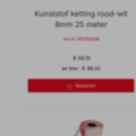
Kunststof ketting rood-wit
8mm 25 meter
Art.nr: KK150008
€ 58,10
ex btw: € 48,02
Bestellen