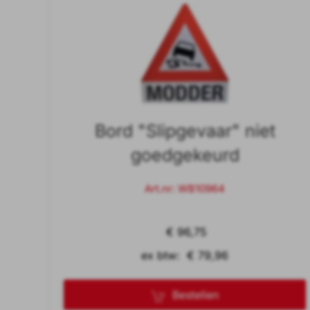
Bord "Slipgevaar" niet
goedgekeurd
Art.nr: WB10964
€ 96,75
ex btw: € 79,96
Bestellen