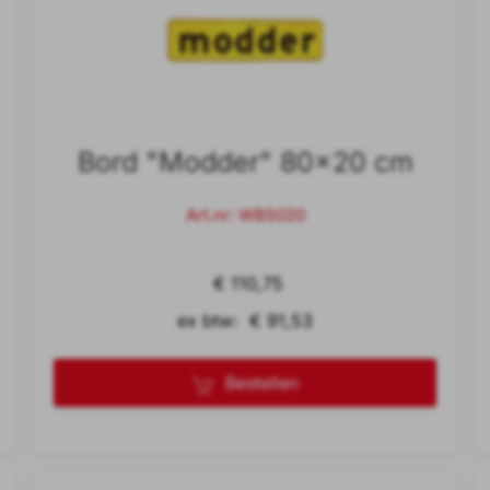
Bord "Modder" 80x20 cm
Art.nr: WB5020
€ 110,75
ex btw: € 91,53
Bestellen