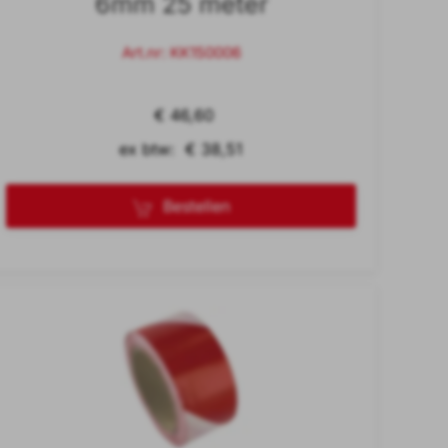
6mm 25 meter
Art.nr: KK150006
€ 46,60
ex btw: € 38,51
Bestellen