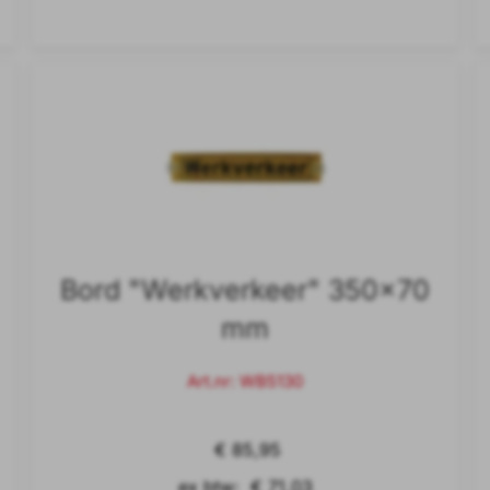
Bord "Werkverkeer" 350x70
mm
Art.nr: WB5130
€ 85,95
ex btw: € 71,03