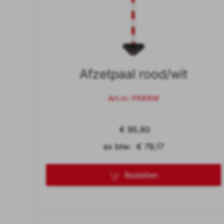
Afzetpaal rood/wit
Art.nr: PKKRW
€ 95,80
ex btw: € 79,17
Bestellen