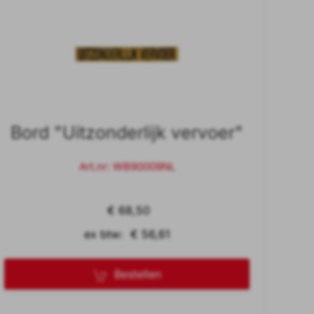
Bord "Uitzonderlijk vervoer"
Art.nr: WB90009NL
€ 68,50
ex btw: € 56,61
Bestellen