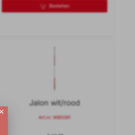
Bestellen
Jalon wit/rood
×
Art.nr: WB5091