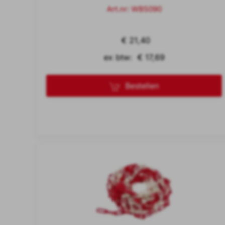
Art.nr: WB5090
€ 21,40
ex btw: € 17,69
Bestellen