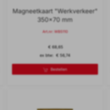
Magneetkaart "Werkverkeer"
350x70 mm
Art.nr: WB5110
€ 68,65
ex btw: € 56,74
Bestellen