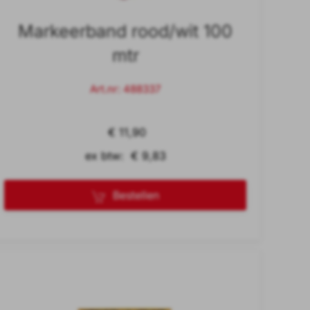
Markeerband rood/wit 100
mtr
Art.nr: 488337
€ 11,90
ex btw: € 9,83
Bestellen