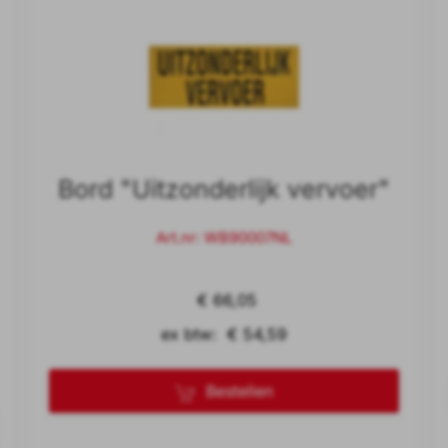
Bord "Uitzonderlijk vervoer"
Art.nr: WB90007NL
€ 66,05
ex btw: € 54,59
Bestellen