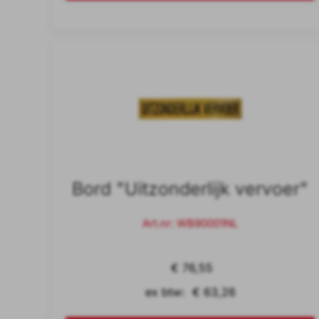
Bord "Uitzonderlijk vervoer"
Art.nr: WB90001NL
€ 76,55
ex btw: € 63,26