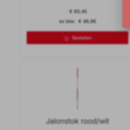
€ 60,45
ex btw: € 49,96
Bestellen
Jalonstok rood/wit