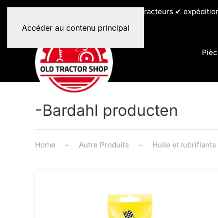
✔ toutes les marques de tracteurs ✔ expéditio
Accéder au contenu principal
Pièc
-Bardahl producten
Home
Autre Produits
Huile et lubrifiants