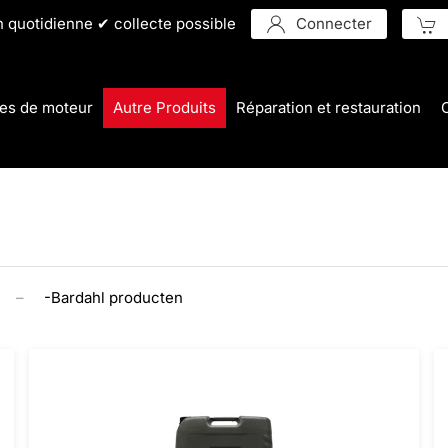
n quotidienne ✔ collecte possible
Connecter
es de moteur
Autre Produits
Réparation et restauration
-Bardahl producten